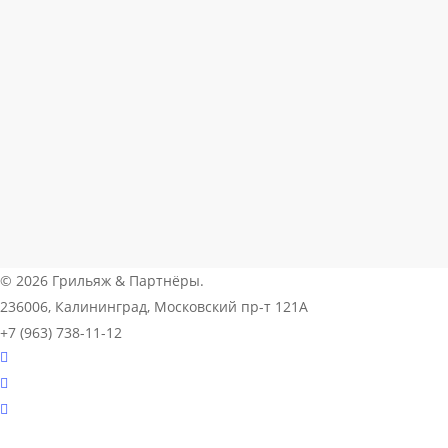
© 2026 Грильяж & Партнёры.
236006, Калининград, Московский пр-т 121А
+7 (963) 738-11-12
youtube
vk
telegram